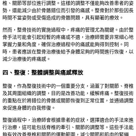
椎、關節等部位進行調整。這樣的調整不僅能夠改善患者的姿
勢，還能減少由於骨骼錯位而引發的痛感。整骨對於那些因長
時間不當姿勢或受傷造成的骨骼問題，具有顯著的療效。
然而，整骨技術的實施過程中，疼痛的管理尤為關鍵。由於整
骨手法可能會引起短暫的疼痛或不適，治療師需要非常細心地
掌握力量和角度，確保治療過程中的痛感能夠得到控制。同
時，患者應該在整骨治療後給予身體足夠的時間進行恢復，以
減少治療後的疼痛感。
四、整復：整體調整與痛感釋放
整復，作為整復技術中的一個重要分支，涵蓋了對關節、脊椎
及其周圍組織的調整，目的是改善功能，緩解疼痛。整復技術
的重點在於將錯位的骨骼或關節恢復到正常位置，並通過調整
來促進身體的自我修復。
整復過程中，治療師會根據患者的症狀，選擇適合的手法來進
行治療，這可能包括脊椎的牽引、關節的調整等。這些手法能
夠有效改善脊椎和關節的運動範圍，減少關節和肌肉的緊繃